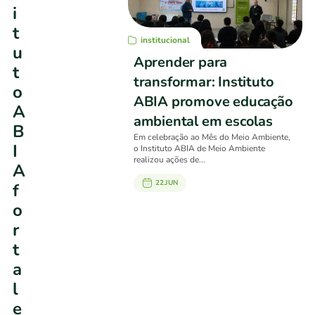
i
t
institucional
u
Aprender para
t
transformar: Instituto
o
ABIA promove educação
A
ambiental em escolas
B
Em celebração ao Mês do Meio Ambiente,
I
o Instituto ABIA de Meio Ambiente
realizou ações de...
A
22.JUN
f
o
r
t
a
l
e