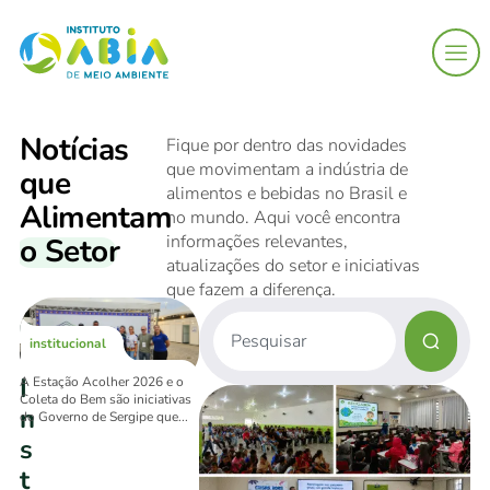
Notícias
Fique por dentro das novidades
que movimentam a indústria de
que
alimentos e bebidas no Brasil e
Alimentam
no mundo. Aqui você encontra
informações relevantes,
o Setor
atualizações do setor e iniciativas
que fazem a diferença.
institucional
I
A Estação Acolher 2026 e o
30.JUN
Coleta do Bem são iniciativas
n
do Governo de Sergipe que...
s
t